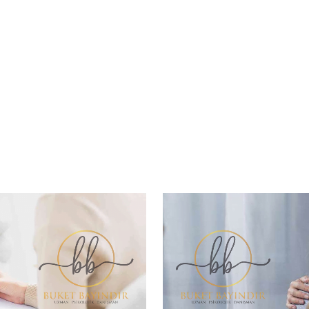
İletişim / Randevu
u ve sorunlarınız ile ilgili bilgi veya randevu almak için iletişime geçebil
İletişim