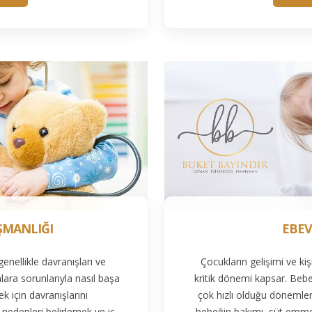
ŞMANLIĞI
EBEV
enellikle davranışları ve
Çocukların gelişimi ve ki
nlara sorunlarıyla nasıl başa
kritik dönemi kapsar. Bebe
 için davranışlarını
çok hızlı olduğu dönemler
nedenleri belirlemek ve iç
bebeğin bakımı, süt emme