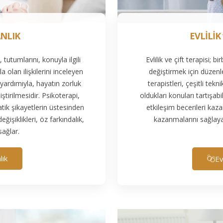
NLIK
EVLİLİK
 tutumlarını, konuyla ilgili
Evlilik ve çift terapisi; b
a olan ilişkilerini inceleyen
değiştirmek için düzenlen
yardımıyla, hayatın zorluk
terapistleri, çeşitli tekn
ştirilmesidir. Psikoterapi,
oldukları konuları tartışabi
tik şikayetlerin üstesinden
etkileşim becerileri kaz
işiklikleri, öz farkındalık,
kazanmalarını sağlay
ağlar.
lık
Ev