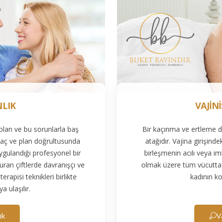
NLIK
VAJİN
 olan ve bu sorunlarla baş
Bir kaçınma ve ertleme da
amaç ve plan doğrultusunda
atağıdır. Vajina girişind
ygulandığı profesyonel bir
birleşmenin acılı veya im
uran çiftlerde davranışçı ve
olmak üzere tüm vücutta 
terapisi teknikleri birlikte
kadının ko
a ulaşılır.
ık
V