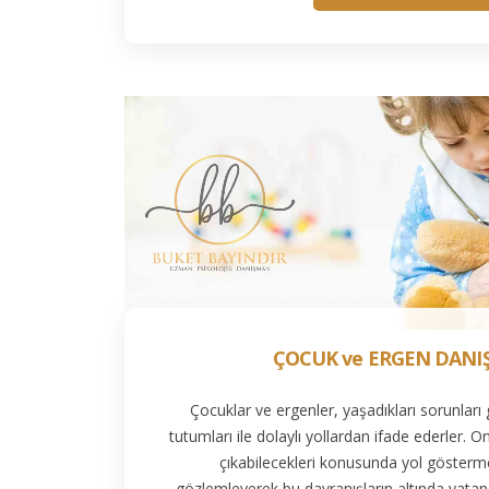
ÇOCUK ve ERGEN DANI
Çocuklar ve ergenler, yaşadıkları sorunları g
tutumları ile dolaylı yollardan ifade ederler. O
çıkabilecekleri konusunda yol göstermek
gözlemleyerek bu davranışların altında yatan 