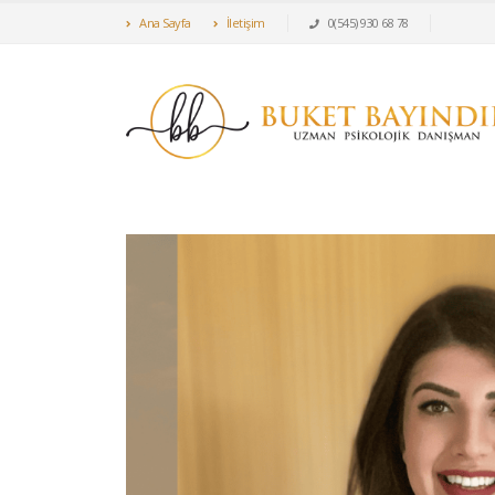
Ana Sayfa
İletişim
0(545) 930 68 78