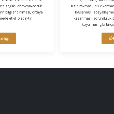
ıca sağlıklı ebeveyn-çocuk
süt bırakması, diş çıkarma
in bilgilendirilmesi, ortaya
başlaması, sosyalleşmes
de etkili olacaktır.
kazanması, sorumluluk bil
koyulması gibi birço
nlığı