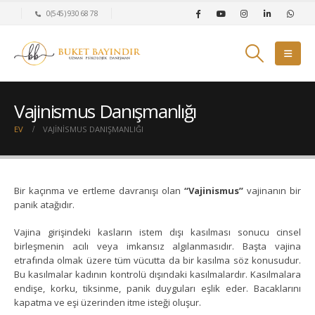
0(545) 930 68 78
Vajinismus Danışmanlığı
EV
VAJINISMUS DANIŞMANLIĞI
Bir kaçınma ve ertleme davranışı olan
“Vajinismus”
vajinanın bir
panik atağıdır.
Vajina girişindeki kasların istem dışı kasılması sonucu cinsel
birleşmenin acılı veya imkansız algılanmasıdır. Başta vajina
etrafında olmak üzere tüm vücutta da bir kasılma söz konusudur.
Bu kasılmalar kadının kontrolü dışındaki kasılmalardır. Kasılmalara
endişe, korku, tiksinme, panik duyguları eşlik eder. Bacaklarını
kapatma ve eşi üzerinden itme isteği oluşur.