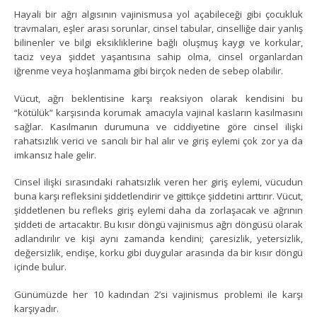
Hayali bir ağrı algısının vajinismusa yol açabileceği gibi çocukluk
travmaları, eşler arası sorunlar, cinsel tabular, cinselliğe dair yanlış
bilinenler ve bilgi eksikliklerine bağlı oluşmuş kaygı ve korkular,
taciz veya şiddet yaşantısına sahip olma, cinsel organlardan
iğrenme veya hoşlanmama gibi birçok neden de sebep olabilir.
Vücut, ağrı beklentisine karşı reaksiyon olarak kendisini bu
“kötülük” karşısında korumak amacıyla vajinal kasların kasılmasını
sağlar. Kasılmanın durumuna ve ciddiyetine göre cinsel ilişki
rahatsızlık verici ve sancılı bir hal alır ve giriş eylemi çok zor ya da
imkansız hale gelir.
Cinsel ilişki sırasındaki rahatsızlık veren her giriş eylemi, vücudun
buna karşı refleksini şiddetlendirir ve gittikçe şiddetini arttırır. Vücut,
şiddetlenen bu refleks giriş eylemi daha da zorlaşacak ve ağrının
şiddeti de artacaktır. Bu kısır döngü vajinismus ağrı döngüsü olarak
adlandırılır ve kişi aynı zamanda kendini; çaresizlik, yetersizlik,
değersizlik, endişe, korku gibi duygular arasında da bir kısır döngü
içinde bulur.
Günümüzde her 10 kadından 2’si vajinismus problemi ile karşı
karşıyadır.