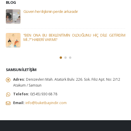
BLOG
Güven her ilişkinin perde arkasıdır
“BEN ONA BU BEKLENTİMİN OLDUĞUNU HİÇ DİLE GETİRDİM
Mİ..?” HABERİ VAR MI?
SAMSUN İLETIŞIM
Adres:
Denizevleri Mah. Atatürk Bulv. 226. Sok. Filiz Apt. No: 2/12
Atakum / Samsun
Telefon:
0(545) 930 68 78
Email:
info@buketbayindir.com