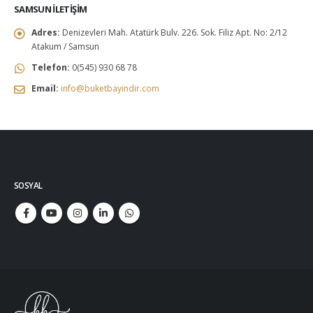
SAMSUN İLETIŞIM
Adres:
Denizevleri Mah. Atatürk Bulv. 226. Sok. Filiz Apt. No: 2/12
Atakum / Samsun
Telefon:
0(545) 930 68 78
Email:
info@buketbayindir.com
SOSYAL