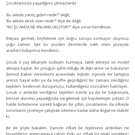
Çocuklarınızla yaşadığınız çıkmazlarda
‘Bu ailede yanlış giden nedir?’ değil,
‘Bu ailede eksik olan nedir?’ diye de değil,
“BU ŞU ANDA NE ANLAMA GELİYOR?” diye sorun kendinize..
İhtiyacı görmek, keşfetmek için doğru soruyu sormuyor oluyoruz
çoğu zaman. İşte bu yüzden derinlerde saklı olanı yüzeyde
ararken buluyoruz kendimizi..
Çocuk 3 yaş itibariyle özdeşim kurmaya, taklit etmeye ve model
almaya başlar. Bir çocuğun şahit olduğu ilk ilişki anne ve babasının
(birincil bakım verenlerin) arasındaki ilişkidir. Eşinizle bir tartışma
anınızı hayal edin ya da keyifle geçirdiğiniz bir zamanı..Verdiğiniz
tepkileri, bedensel duruşunuzu, kullandığınız sözcükleri hatırlayın..
Çocuk o anlarda verdiğiniz tepkileri sizinle ya da bir başkasıyla,
benzer durumu yaşadığında sergilemek için kaydetmiştir çoktan..O
halde birbirlerine sürekli bağıran bir çiftin, çocuklarının da öfkeyle
sorunlarını çözmeye çalışmak istemesi kadar daha doğal ne olabilir
ki..
Bir de şöyle bakalım.. Eşinizin öfkeli bir tepkisinin ardından ne
hissetiğinizi anımsamaya çalışın..Peki siz öfkeli bir tepki verdiğiniz