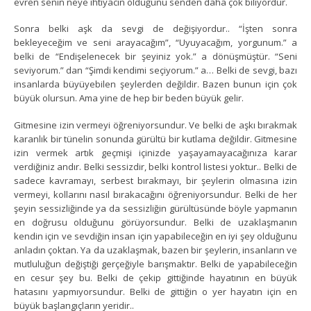
evren senin neye ihtiyacın olduğunu senden daha çok biliyordur.
Sonra belki aşk da sevgi de değişiyordur.. “İşten sonra
bekleyeceğim ve seni arayacağım”, “Uyuyacağım, yorgunum.” a
belki de “Endişelenecek bir şeyiniz yok.” a dönüşmüştür. “Seni
seviyorum.” dan “Şimdi kendimi seçiyorum.” a… Belki de sevgi, bazı
insanlarda büyüyebilen şeylerden değildir. Bazen bunun için çok
büyük olursun. Ama yine de hep bir beden büyük gelir.
Gitmesine izin vermeyi öğreniyorsundur. Ve belki de aşkı bırakmak
karanlık bir tünelin sonunda gürültü bir kutlama değildir. Gitmesine
izin vermek artık geçmişi içinizde yaşayamayacağınıza karar
verdiğiniz andır. Belki sessizdir, belki kontrol listesi yoktur.. Belki de
sadece kavramayı, serbest bırakmayı, bir şeylerin olmasına izin
vermeyi, kollarını nasıl bırakacağını öğreniyorsundur. Belki de her
şeyin sessizliğinde ya da sessizliğin gürültüsünde böyle yapmanın
en doğrusu olduğunu görüyorsundur. Belki de uzaklaşmanın
kendin için ve sevdiğin insan için yapabileceğin en iyi şey olduğunu
anladın çoktan. Ya da uzaklaşmak, bazen bir şeylerin, insanların ve
mutluluğun değiştiği gerçeğiyle barışmaktır. Belki de yapabileceğin
en cesur şey bu. Belki de çekip gittiğinde hayatının en büyük
hatasını yapmıyorsundur. Belki de gittiğin o yer hayatın için en
büyük başlangıçların yeridir..