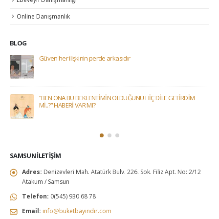
Online Danışmanlık
BLOG
Güven her ilişkinin perde arkasıdır
“BEN ONA BU BEKLENTİMİN OLDUĞUNU HİÇ DİLE GETİRDİM
Mİ..?” HABERİ VAR MI?
SAMSUN İLETIŞIM
Adres:
Denizevleri Mah. Atatürk Bulv. 226. Sok. Filiz Apt. No: 2/12
Atakum / Samsun
Telefon:
0(545) 930 68 78
Email:
info@buketbayindir.com