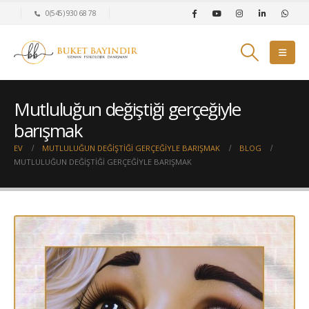
0(545) 930 68 78
Mutluluğun değiştiği gerçeğiyle
barışmak
EV
MUTLULUĞUN DEĞIŞTIĞI GERÇEĞIYLE BARIŞMAK
BLOG
MUTLULUĞUN DEĞIŞTIĞI GERÇEĞIYLE BARIŞMAK