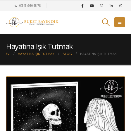
0(545) 930 68 78
Hayatına Işık Tutmak
EV
HAYATINA IŞIK TUTMAK
BLOG
HAYATINA IŞIK TUTMAK